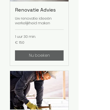
Renovatie Advies
Uw renovatie ideeën
werkelijkheid maken
1 uur 30 min.
150
€ 150
euro
Nu boeken