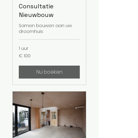
Consultatie
Nieuwbouw
Samen bouwen aan uw
droomhuis
1 uur
100
€ 100
euro
Nu boeken