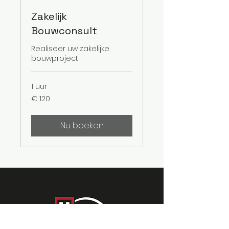
Zakelijk
Bouwconsult
Realiseer uw zakelijke
bouwproject
1 uur
120
€ 120
euro
Nu boeken