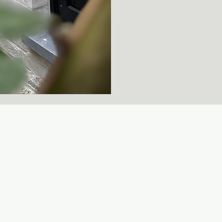
eputstraat 13
 Lichtervelde