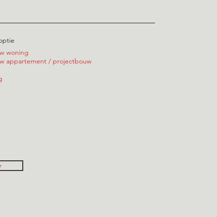
optie
w woning
 appartement / projectbouw
g
r