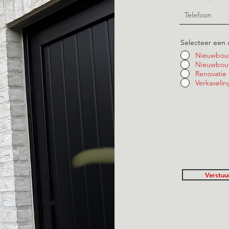
Selecteer een 
Nieuwbou
Nieuwbouw
Renovatie
Verkavelin
Verstuu