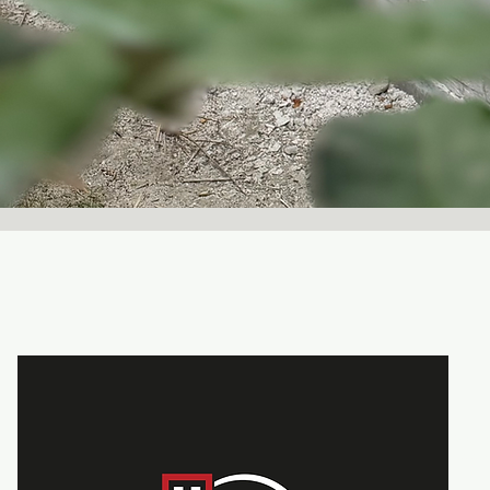
Wull
8810