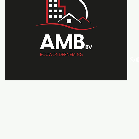
Wout
Jel
inf
BTW 