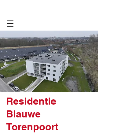
Residentie
Blauwe
Torenpoort