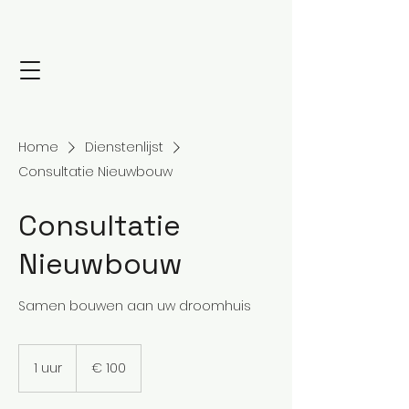
Home
Dienstenlijst
Consultatie Nieuwbouw
Consultatie
Nieuwbouw
Samen bouwen aan uw droomhuis
100
euro
1 uur
1
€ 100
u
u